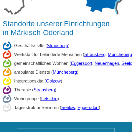
Standorte unserer Einrichtungen
in Märkisch-Oderland
Geschäftsstelle (
Strausberg
)
Werkstatt für behinderte Menschen (
Strausberg
,
Müncheberg
gemeinschaftliches Wohnen (
Eggersdorf
,
Neuenhagen
,
Seel
ambulante Dienste (
Müncheberg
)
Integrationskita (
Golzow
)
Therapie (
Strausberg
)
Wohngruppe (
Letschin
)
Tagesstruktur Senioren (
Seelow
,
Eggersdorf
)