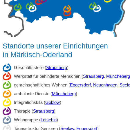
Standorte unserer Einrichtungen
in Märkisch-Oderland
Geschäftsstelle (
Strausberg
)
Werkstatt für behinderte Menschen (
Strausberg
,
Müncheberg
gemeinschaftliches Wohnen (
Eggersdorf
,
Neuenhagen
,
Seel
ambulante Dienste (
Müncheberg
)
Integrationskita (
Golzow
)
Therapie (
Strausberg
)
Wohngruppe (
Letschin
)
Tagesstruktur Senioren (
Seelow
,
Eggersdorf
)